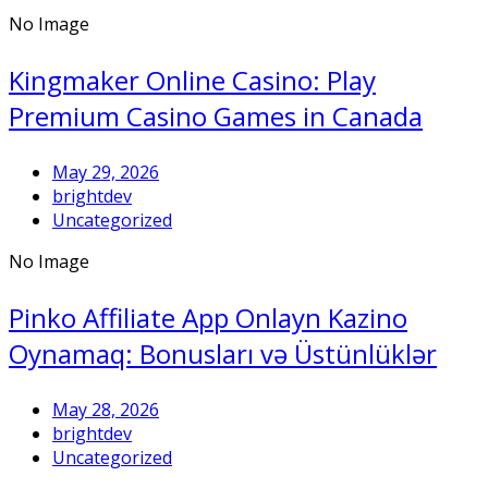
No Image
Kingmaker Online Casino: Play
Premium Casino Games in Canada
May 29, 2026
brightdev
Uncategorized
No Image
Pinko Affiliate App Onlayn Kazino
Oynamaq: Bonusları və Üstünlüklər
May 28, 2026
brightdev
Uncategorized