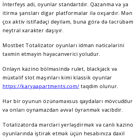
İnterfeys adi, oyunlar standartdır. Qazanma və ya
itirmə şansları digər platformalar ilə oxşardır. Mən
çox aktiv istifadəçi deyiləm, buna görə də təcrübəm
neytral xarakter daşıyır.
Mostbet Totalizator oyunları idman nəticələrini
təxmin etməyin həyəcanverici yoludur.
Onlayn kazino bölməsində rulet, blackjack və
müxtəlif slot maşınları kimi klassik oyunlar
https://karyaapartments.com/
təqdim olunur.
Hər bir oyunun özünəməxsus qaydaları mövcuddur
və onları oynamazdan əvvəl öyrənmək vacibdir.
Totalizatorda mərcləri yerləşdirmək və canlı kazino
oyunlarında iştirak etmək üçün hesabınıza daxil