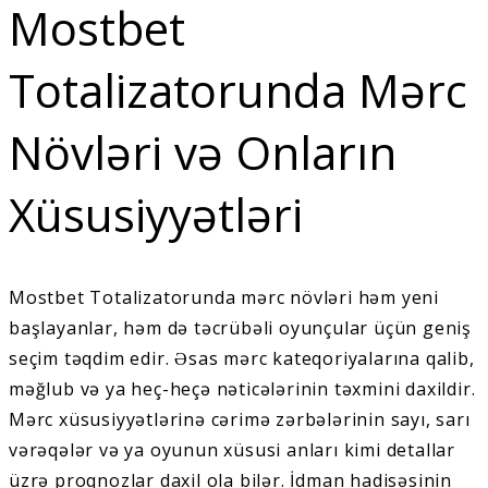
Mostbet
Totalizatorunda Mərc
Növləri və Onların
Xüsusiyyətləri
Mostbet Totalizatorunda mərc növləri həm yeni
başlayanlar, həm də təcrübəli oyunçular üçün geniş
seçim təqdim edir. Əsas mərc kateqoriyalarına qalib,
məğlub və ya heç-heçə nəticələrinin təxmini daxildir.
Mərc xüsusiyyətlərinə cərimə zərbələrinin sayı, sarı
vərəqələr və ya oyunun xüsusi anları kimi detallar
üzrə proqnozlar daxil ola bilər. İdman hadisəsinin