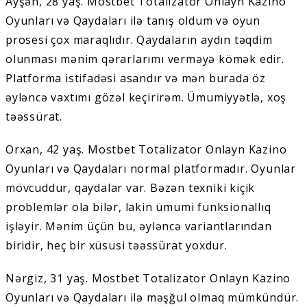
Ayşən, 28 yaş. Mostbet Totalizator Onlayn Kazino
Oyunları və Qaydaları ilə tanış oldum və oyun
prosesi çox maraqlıdır. Qaydaların aydın təqdim
olunması mənim qərarlarımı verməyə kömək edir.
Platforma istifadəsi asandır və mən burada öz
əyləncə vaxtımı gözəl keçirirəm. Ümumiyyətlə, xoş
təəssürat.
Orxan, 42 yaş. Mostbet Totalizator Onlayn Kazino
Oyunları və Qaydaları normal platformadır. Oyunlar
mövcuddur, qaydalar var. Bəzən texniki kiçik
problemlər ola bilər, lakin ümumi funksionallıq
işləyir. Mənim üçün bu, əyləncə variantlarından
biridir, heç bir xüsusi təəssürat yoxdur.
Nərgiz, 31 yaş. Mostbet Totalizator Onlayn Kazino
Oyunları və Qaydaları ilə məşğul olmaq mümkündür.