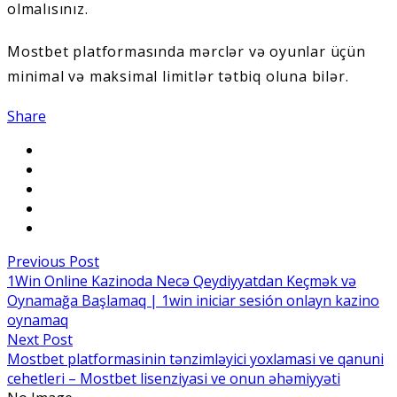
olmalısınız.
Mostbet platformasında mərclər və oyunlar üçün
minimal və maksimal limitlər tətbiq oluna bilər.
Share
Previous Post
1Win Online Kazinoda Necə Qeydiyyatdan Keçmək və
Oynamağa Başlamaq | 1win iniciar sesión onlayn kazino
oynamaq
Next Post
Mostbet platformasinin tənzimləyici yoxlamasi ve qanuni
cehetleri – Mostbet lisenziyasi ve onun əhəmiyyəti