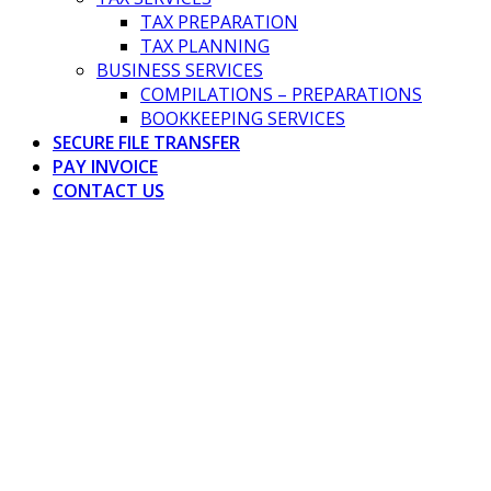
TAX PREPARATION
TAX PLANNING
BUSINESS SERVICES
COMPILATIONS – PREPARATIONS
BOOKKEEPING SERVICES
SECURE FILE TRANSFER
PAY INVOICE
CONTACT US