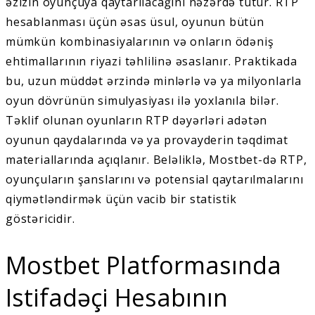
əzizin oyunçuya qaytarılacağını nəzərdə tutur. RTP
hesablanması üçün əsas üsul, oyunun bütün
mümkün kombinasiyalarının və onların ödəniş
ehtimallarının riyazi təhlilinə əsaslanır. Praktikada
bu, uzun müddət ərzində minlərlə və ya milyonlarla
oyun dövrünün simulyasiyası ilə yoxlanıla bilər.
Təklif olunan oyunların RTP dəyərləri adətən
oyunun qaydalarında və ya provayderin təqdimat
materiallarında açıqlanır. Beləliklə, Mostbet-də RTP,
oyunçuların şanslarını və potensial qaytarılmalarını
qiymətləndirmək üçün vacib bir statistik
göstəricidir.
Mostbet Platformasında
Istifadəçi Hesabının