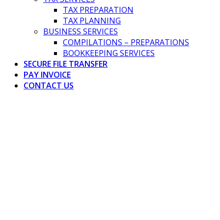
TAX PREPARATION
TAX PLANNING
BUSINESS SERVICES
COMPILATIONS – PREPARATIONS
BOOKKEEPING SERVICES
SECURE FILE TRANSFER
PAY INVOICE
CONTACT US