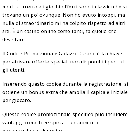
modo corretto e i giochi offerti sono i classici che si
trovano un po’ ovunque. Non ho avuto intoppi, ma
nulla di straordinario mi ha colpito rispetto ad altri
siti. È un casino online come tanti, fa quello che
deve fare.
Il Codice Promozionale Golazzo Casino è la chiave
per attivare offerte speciali non disponibili per tutti
gli utenti.
Inserendo questo codice durante la registrazione, si
ottiene un bonus extra che amplia il capitale iniziale
per giocare.
Questo codice promozionale specifico può includere
vantaggi come free spins o un aumento
percentuale del deposito.