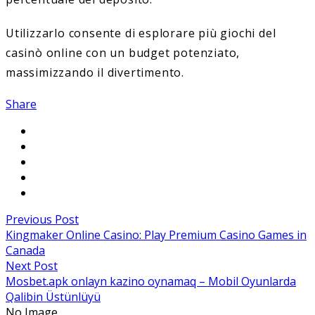
Utilizzarlo consente di esplorare più giochi del
casinò online con un budget potenziato,
massimizzando il divertimento.
Share
Previous Post
Kingmaker Online Casino: Play Premium Casino Games in
Canada
Next Post
Mosbet.apk onlayn kazino oynamaq – Mobil Oyunlarda
Qalibin Üstünlüyü
No Image