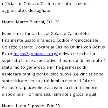
ufficiale di Golazzo Casino per informazioni
aggiornate e dettagliate.
Nome: Marco Bianchi, Età: 28
Esperienza fantastica al Golazzo Casino! Ho
finalmente usato il famoso Codice Promozionale
Golazzo Casino: Giocare al Casinò Online con Bonus
Extra
https://golazzo-it.org/
e devo dire che ha
superato le mie aspettative. Il bonus di benvenuto è
stato molto generoso e mi ha permesso di
esplorare tanti giochi di slot nuove. Le vincite sono
state ritirate senza problemi in meno di 24 ore.
Atmosfera piacevole e assistenza clienti sempre
disponibile. Tornerò sicuramente a giocare qui!
Nome: Lucia Esposito, Età: 35