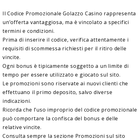
Il Codice Promozionale Golazzo Casino rappresenta
un’offerta vantaggiosa, ma è vincolato a specifici
termini e condizioni.
Prima di inserire il codice, verifica attentamente i
requisiti di scommessa richiesti per il ritiro delle
vincite.
Ogni bonus è tipicamente soggetto a un limite di
tempo per essere utilizzato e giocato sul sito.
Le promozioni sono riservate ai nuovi clienti che
effettuano il primo deposito, salvo diverse
indicazioni.
Ricorda che l’uso improprio del codice promozionale
può comportare la confisca del bonus e delle
relative vincite.
Consulta sempre la sezione Promozioni sul sito