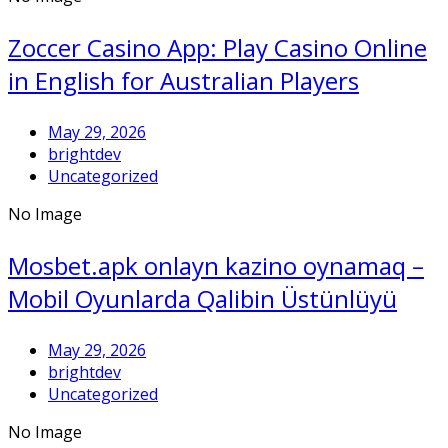
Zoccer Casino App: Play Casino Online
in English for Australian Players
May 29, 2026
brightdev
Uncategorized
No Image
Mosbet.apk onlayn kazino oynamaq –
Mobil Oyunlarda Qalibin Üstünlüyü
May 29, 2026
brightdev
Uncategorized
No Image