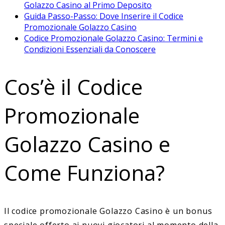
Golazzo Casino al Primo Deposito
Guida Passo-Passo: Dove Inserire il Codice
Promozionale Golazzo Casino
Codice Promozionale Golazzo Casino: Termini e
Condizioni Essenziali da Conoscere
Cos’è il Codice
Promozionale
Golazzo Casino e
Come Funziona?
Il codice promozionale Golazzo Casino è un bonus