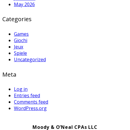
May 2026
Categories
Games
Giochi
Jeux
Spiele
Uncategorized
Meta
Log in
Entries feed
Comments feed
WordPress.org
Moody & O’Neal CPAs LLC