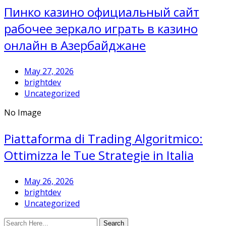
Пинко казино официальный сайт
рабочее зеркало играть в казино
онлайн в Азербайджане
May 27, 2026
brightdev
Uncategorized
No Image
Piattaforma di Trading Algoritmico:
Ottimizza le Tue Strategie in Italia
May 26, 2026
brightdev
Uncategorized
Search