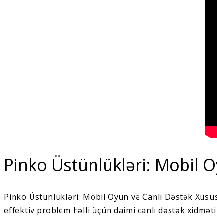
Pinko Üstünlükləri: Mobil O
Pinko Üstünlükləri: Mobil Oyun və Canlı Dəstək Xüsusi
effektiv problem həlli üçün daimi canlı dəstək xidməti