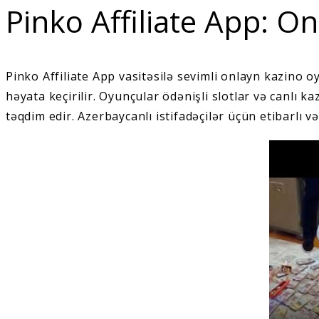
Pinko Affiliate App: O
Pinko Affiliate App vasitəsilə sevimli onlayn kazino o
həyata keçirilir. Oyunçular ödənişli slotlar və canlı 
təqdim edir. Azerbaycanlı istifadəçilər üçün etibarlı v