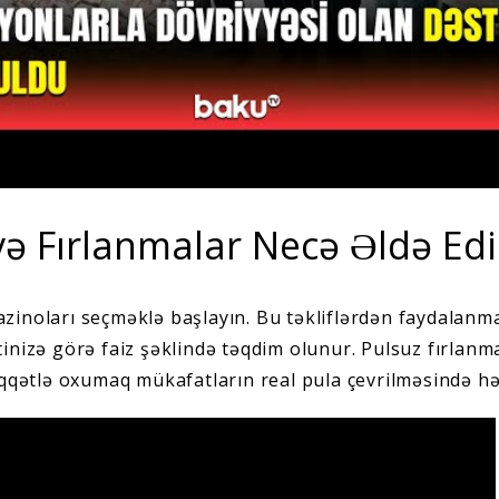
və Fırlanmalar Necə Əldə Edil
azinoları seçməklə başlayın. Bu təkliflərdən faydalan
tinizə görə faiz şəklində təqdim olunur. Pulsuz fırlan
iqqətlə oxumaq mükafatların real pula çevrilməsində həl