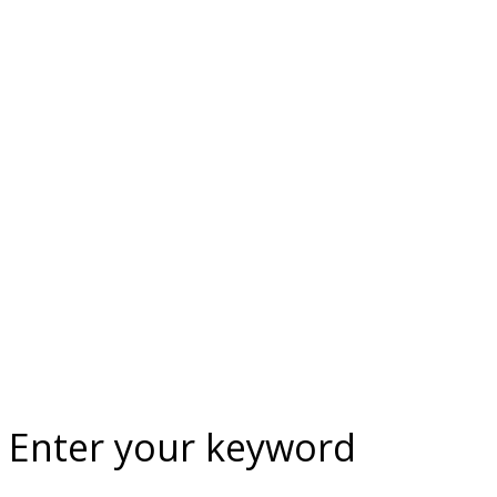
Enter your keyword