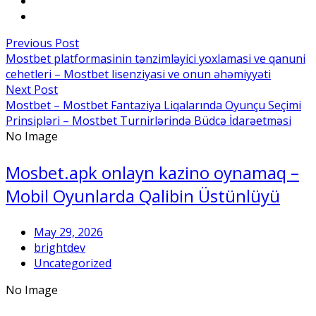
Previous Post
Mostbet platformasinin tənzimləyici yoxlamasi ve qanuni
cehetleri – Mostbet lisenziyasi ve onun əhəmiyyəti
Next Post
Mostbet – Mostbet Fantaziya Liqalarında Oyunçu Seçimi
Prinsipləri – Mostbet Turnirlərində Büdcə İdarəetməsi
No Image
Mosbet.apk onlayn kazino oynamaq –
Mobil Oyunlarda Qalibin Üstünlüyü
May 29, 2026
brightdev
Uncategorized
No Image