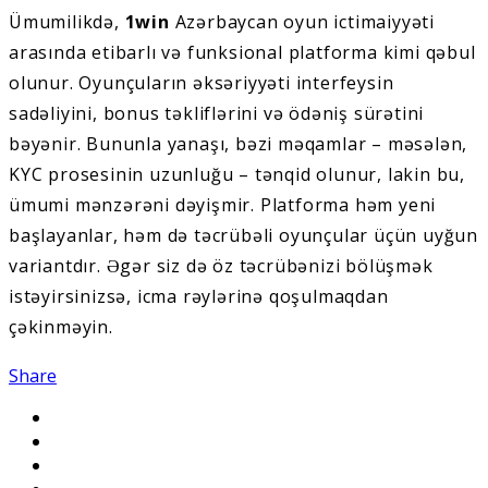
Ümumilikdə,
1win
Azərbaycan oyun ictimaiyyəti
arasında etibarlı və funksional platforma kimi qəbul
olunur. Oyunçuların əksəriyyəti interfeysin
sadəliyini, bonus təkliflərini və ödəniş sürətini
bəyənir. Bununla yanaşı, bəzi məqamlar – məsələn,
KYC prosesinin uzunluğu – tənqid olunur, lakin bu,
ümumi mənzərəni dəyişmir. Platforma həm yeni
başlayanlar, həm də təcrübəli oyunçular üçün uyğun
variantdır. Əgər siz də öz təcrübənizi bölüşmək
istəyirsinizsə, icma rəylərinə qoşulmaqdan
çəkinməyin.
Share