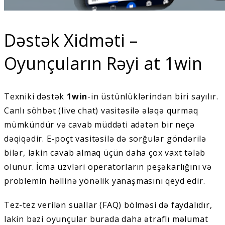
Dəstək Xidməti –
Oyunçuların Rəyi at 1win
Texniki dəstək
1win
-in üstünlüklərindən biri sayılır.
Canlı söhbət (live chat) vasitəsilə əlaqə qurmaq
mümkündür və cavab müddəti adətən bir neçə
dəqiqədir. E-poçt vasitəsilə də sorğular göndərilə
bilər, lakin cavab almaq üçün daha çox vaxt tələb
olunur. İcma üzvləri operatorların peşəkarlığını və
problemin həllinə yönəlik yanaşmasını qeyd edir.
Tez-tez verilən suallar (FAQ) bölməsi də faydalıdır,
lakin bəzi oyunçular burada daha ətraflı məlumat