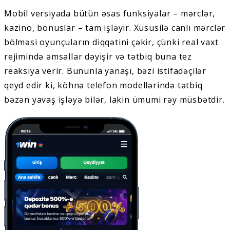
Mobil versiyada bütün əsas funksiyalar – mərclər,
kazino, bonuslar – tam işləyir. Xüsusilə canlı mərclər
bölməsi oyunçuların diqqətini çəkir, çünki real vaxt
rejimində əmsallar dəyişir və tətbiq buna tez
reaksiya verir. Bununla yanaşı, bəzi istifadəçilər
qeyd edir ki, köhnə telefon modellərində tətbiq
bəzən yavaş işləyə bilər, lakin ümumi rəy müsbətdir.