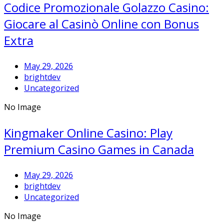
Codice Promozionale Golazzo Casino:
Giocare al Casinò Online con Bonus
Extra
May 29, 2026
brightdev
Uncategorized
No Image
Kingmaker Online Casino: Play
Premium Casino Games in Canada
May 29, 2026
brightdev
Uncategorized
No Image