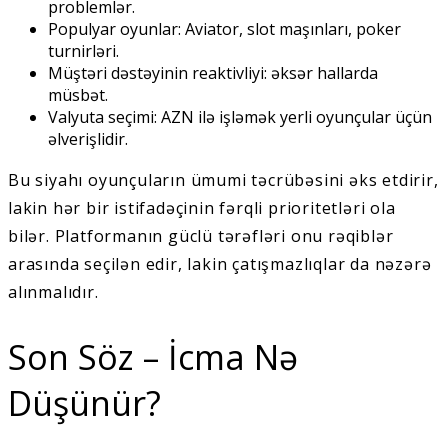
problemlər.
Populyar oyunlar: Aviator, slot maşınları, poker
turnirləri.
Müştəri dəstəyinin reaktivliyi: əksər hallarda
müsbət.
Valyuta seçimi: AZN ilə işləmək yerli oyunçular üçün
əlverişlidir.
Bu siyahı oyunçuların ümumi təcrübəsini əks etdirir,
lakin hər bir istifadəçinin fərqli prioritetləri ola
bilər. Platformanın güclü tərəfləri onu rəqiblər
arasında seçilən edir, lakin çatışmazlıqlar da nəzərə
alınmalıdır.
Son Söz – İcma Nə
Düşünür?