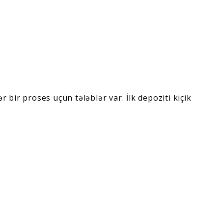
r bir proses üçün tələblər var. İlk depoziti kiçik