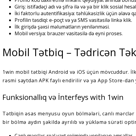
Giriş: istifadəçi adı və şifrə ilə və ya bir klik sosial hesa
İki faktorlu autentifikasiya: təhlükəsizlik üçün əlavə qa
Profilin təsdiqi: e-poçt və ya SMS vasitəsilə linkə klik.
İlk girişdə şəxsi məlumatların yenilənməsi.
Mobil versiya: brauzer vasitəsilə də eyni proses.
Mobil Tətbiq – Tədricən Tək
1win mobil tətbiqi Android və iOS üçün mövcuddur. İl
rəsmi saytdan APK faylı endirilir və ya App Store-dan 
Funksionallıq və İnterfeys with 1win
Tətbiqin əsas menyusu oyun bölmələri, canlı mərclər v
bir bölmə aydın şəkildə ayrılıb və yükləmə sürəti optim
Canlı mərclər: real vaxt rejimində yenilənən əmsallar.