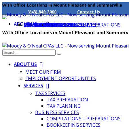
With Office Locations in Mount Pleasant and Summerville
(843) 849-3000
Contact Us
ABOUT US
SERVICES
MEET OUR FIRM
EMPLOYMENT OPPORTUNITIES
SECURE FILE TRANSFER
PAY INVOICE
CONTACT US
TAX SERVICES
BUSINESS SERVICES
TAX PREPARATION
TAX PLANNING
COMPILATIONS – PREPARATIONS
BOOKKEEPING SERVICES
With Office Locations in Mount Pleasant and Summervi
(843) 849-3000
Contact Us
ABOUT US
MEET OUR FIRM
EMPLOYMENT OPPORTUNITIES
SERVICES
TAX SERVICES
TAX PREPARATION
TAX PLANNING
BUSINESS SERVICES
COMPILATIONS – PREPARATIONS
BOOKKEEPING SERVICES