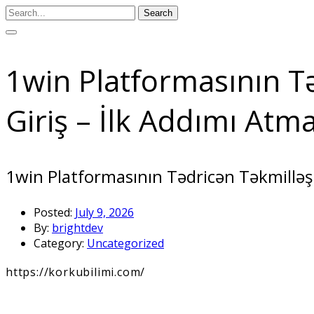
Search
1win Platformasının T
Giriş – İlk Addımı Atm
1win Platformasının Tədricən Təkmilləş
Posted:
July 9, 2026
By:
brightdev
Category:
Uncategorized
https://korkubilimi.com/