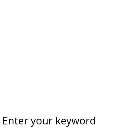
Enter your keyword