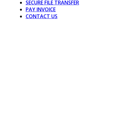
SECURE FILE TRANSFER
PAY INVOICE
CONTACT US