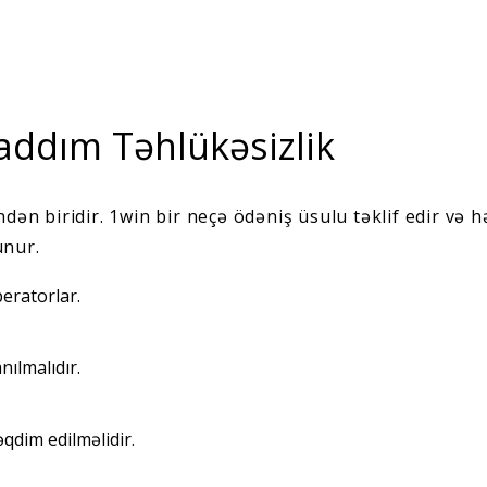
addım Təhlükəsizlik
dən biridir. 1win bir neçə ödəniş üsulu təklif edir və hə
unur.
peratorlar.
nılmalıdır.
əqdim edilməlidir.