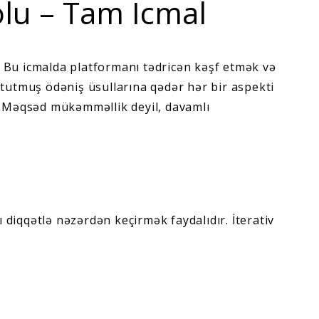
olu – Tam İcmal
. Bu icmalda platformanı tədricən kəşf etmək və
 tutmuş ödəniş üsullarına qədər hər bir aspekti
. Məqsəd mükəmməllik deyil, davamlı
ı diqqətlə nəzərdən keçirmək faydalıdır. İterativ